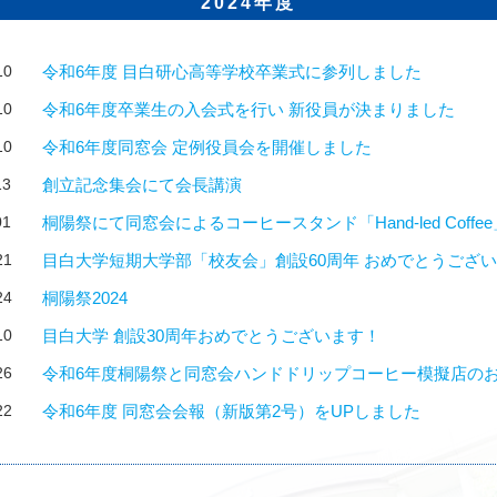
2024年度
10
令和6年度 目白研心高等学校卒業式に参列しました
10
令和6年度卒業生の入会式を行い 新役員が決まりました
10
令和6年度同窓会 定例役員会を開催しました
13
創立記念集会にて会長講演
01
桐陽祭にて同窓会によるコーヒースタンド「Hand-led Coff
21
目白大学短期大学部「校友会」創設60周年 おめでとうござ
24
桐陽祭2024
10
目白大学 創設30周年おめでとうございます！
26
令和6年度桐陽祭と同窓会ハンドドリップコーヒー模擬店の
22
令和6年度 同窓会会報（新版第2号）をUPしました