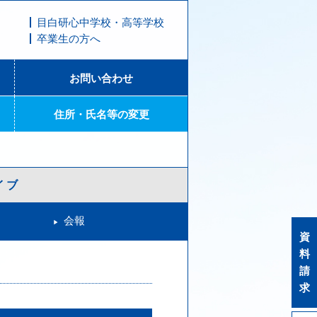
目白研心中学校・高等学校
卒業生の方へ
お問い合わせ
住所・氏名等の変更
イブ
会報
資
料
請
求