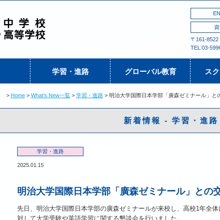
EN
資
〒161-852
TEL:03-599
学習・進路
グローバル教育
スク
Home
What's New一覧
学習・進路
明治大学国際日本学部「廣森ゼミナール」と
新着情報 - 学習・進路
学習・進路
2025.01.15
明治大学国際日本学部「廣森ゼミナール」との
先日、明治大学国際日本学部の廣森ゼミナールが来校し、高校1年全体
対して大学受験や英語学習に関する懇談会を行いました。