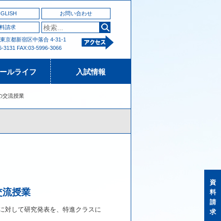
GLISH
お問い合わせ
料請求
2 東京都新宿区中落合 4-31-1
6-3131 FAX:03-5996-3066
ールライフ
入試情報
の交流授業
資
交流授業
料
請
に対して研究発表を、特進クラスに
求