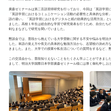
廣森ゼミナールは第二言語習得研究を行っており、今回は「英語学習
「英語学習におけるコミュニケーション活動の必要性と具体的な分析」
語の違い」 「英語学習におけるデジタルと紙の効果的な活用方法」と
ました。高校１年生は総合的な学習で研究発表を行うため、自分たち
剣なまなざしで研究を聞いていました。
懇談会では、普段から抱えている大学受験に関する不安や悩みを明治
した。単語の覚え方や長文の具体的な勉強方法から、志望校の決め方
きました。また、大学での授業や私生活についての質問をするなど、
この交流会から、普段知りえないことをたくさん学ぶことができまし
まして、明治大学国際日本学部廣森ゼミナール様には厚く御礼申し上