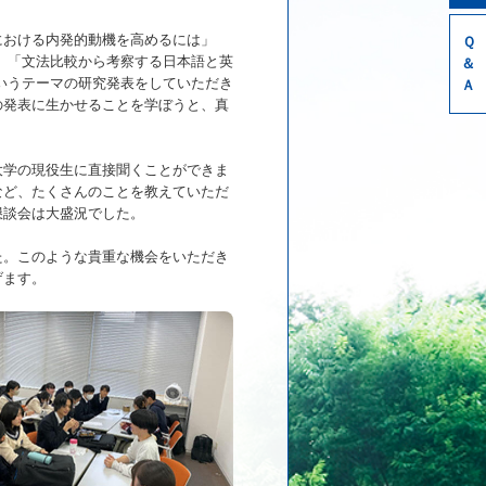
における内発的動機を高めるには」
Ｑ
 「文法比較から考察する日本語と英
＆
いうテーマの研究発表をしていただき
Ａ
の発表に生かせることを学ぼうと、真
大学の現役生に直接聞くことができま
など、たくさんのことを教えていただ
懇談会は大盛況でした。
た。このような貴重な機会をいただき
げます。