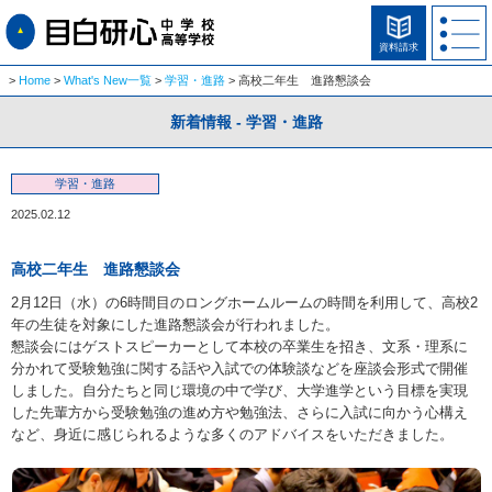
資料請求
Home
What's New一覧
学習・進路
高校二年生　進路懇談会
新着情報 - 学習・進路
学習・進路
2025.02.12
高校二年生 進路懇談会
2月12日（水）の6時間目のロングホームルームの時間を利用して、高校2
年の生徒を対象にした進路懇談会が行われました。
懇談会にはゲストスピーカーとして本校の卒業生を招き、文系・理系に
分かれて受験勉強に関する話や入試での体験談などを座談会形式で開催
しました。自分たちと同じ環境の中で学び、大学進学という目標を実現
した先輩方から受験勉強の進め方や勉強法、さらに入試に向かう心構え
など、身近に感じられるような多くのアドバイスをいただきました。