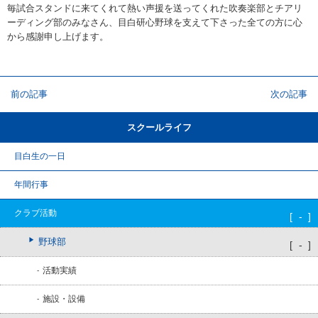
毎試合スタンドに来てくれて熱い声援を送ってくれた吹奏楽部とチアリ
ーディング部のみなさん、目白研心野球を支えて下さった全ての方に心
から感謝申し上げます。
前の記事
次の記事
スクールライフ
目白生の一日
年間行事
クラブ活動
野球部
活動実績
施設・設備