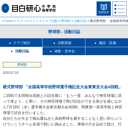
資料請求
Home
スクールライフ
クラブ活動
野球部
活動日誌
硬式野球部 「全国高等学
野球部 - 活動日誌
クラブ紹介
活動実績
施設・設備
活動日誌
体験・見学会
野球部
2023.07.19
硬式野球部 「全国高等学校野球選手権記念大会東東京大会4回戦」
二回戦で太田桜台高校との試合後に「もう一度、みんなで神宮球場に戻
って来よう」と誓い、その神宮球場で再び試合ができる喜びを感じなが
ら7月19日（水）選手権大会東京都大会4回戦、関東第一高等学校と神宮
球場で試合を行いました。
自分たちが今まで積み重ねきた高校野球を臆することなく思い切りぶつ
けていこうチーム全員で戦いに挑みました。渾身の力を込めて投げ、打