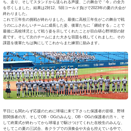
ち、走り、そしてスタンドから送られる声援、この舞台で「今」の全力
を尽くしました。結果は2対12、5回コールド負けで2023年の夏の大会が
終わりました。
これで三年生の挑戦が終わりました。最後に高校三年生がこの舞台で戦
うのにふさわしいチームに成長した姿、後輩たちに「継続する」ことで
最後に高校球児として戦う姿を示してくれたことが目白研心野球部の財
産です。そして次のチームにまた大きな宿題を残してくれました。その
課題を後輩たちは胸にしてこれからまた練習に励みます。
平日にも関わらず応援のために球場に来て下さった保護者の皆様、野球
部関係者の方、そしてOB・OGのみんな、OB・OGの保護者の方々、そ
して終業式が終わってから球場まで駆けつけてくれた在校生のみんな、
そしてこの夏の三試合、各クラブでの演奏会や大会も控えている中で、