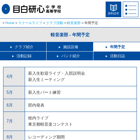
資料請求
Home
スクールライフ
クラブ活動
軽音楽部
年間予定
軽音楽部 - 年間予定
クラブ紹介
施設設備
年間予定
活動記録
バンド紹介
活動日誌
新入生歓迎ライブ・入部説明会
4月
新入生ミーティング
5月
新入生パート練習
6月
部内発表
校内ライブ
7月
東京都軽音楽コンテスト
8月
レコーディング期間