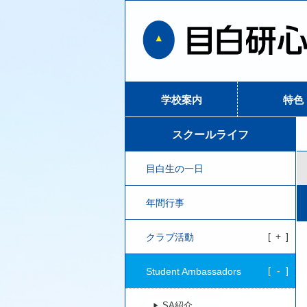
学校案内
特色
スクールライフ
目白生の一日
年間行事
クラブ活動
Student Ambassadors
SA紹介