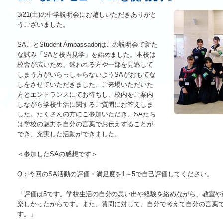
3/21(土)の中学説明会にお越しいただきありがと
うございました。
SAことStudent Ambassadorはこの説明会で新た
な試み「SAと校内見学」を始めました。本校は
校舎が広いため、迷われる方や一部を見逃して
しまう方がいらっしゃらないようSAがおもてな
しをさせていただきました。ご来場いただいた
方とエントランスにてお待ちし、校内をご案内
しながら学校生活に関するご質問にお答えしま
した。たくさんの方にご参加いただき、SAたち
は学校の魅力を自分の言葉でお伝えすることが
でき、充実した活動ができました。
＜参加したSAの感想です＞
Q：今回のSA活動の評価・満足度を1～5で自己評価してください。
「評価は5です。学校生活の自分の思い出や経験を絡めながら、教室や
楽しかったからです。また、質問に対して、自分で考えて自分の言葉
す。」