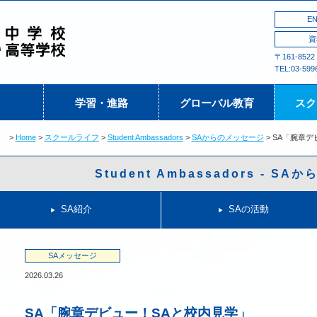
EN
資
〒161-852
TEL:03-599
学習・進路
グローバル教育
スク
Home
スクールライフ
Student Ambassadors
SAからのメッセージ
SA「腕章デ
Student Ambassadors - S
SA紹介
SAの活動
SAメッセージ
2026.03.26
SA「腕章デビュー！SAと校内見学」