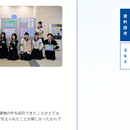
資
料
請
求
Ｑ
＆
Ａ
建物の中を紹介できたことがとても
で伝えられたことが嬉しかったからで