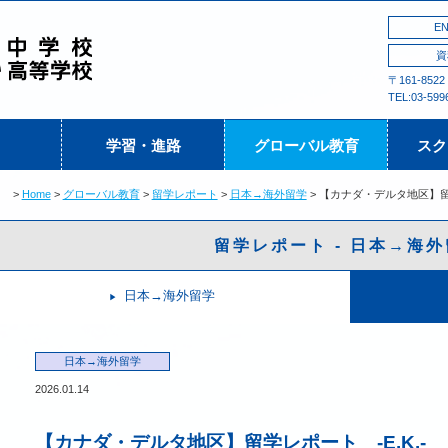
EN
資
〒161-852
TEL:03-599
学習・進路
グローバル教育
スク
Home
グローバル教育
留学レポート
日本→海外留学
【カナダ・デルタ地区】留学
留学レポート - 日本→海
日本→海外留学
日本→海外留学
2026.01.14
【カナダ・デルタ地区】留学レポート -E.K.-