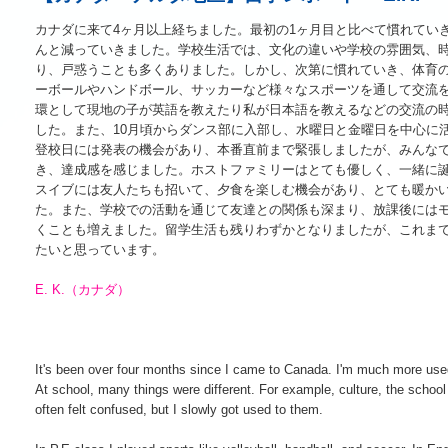
カナダに来て4ヶ月以上経ちました。最初の1ヶ月目と比べて慣れてい
んと減っていきました。学校生活では、文化の違いや学校の雰囲気、
り、戸惑うことも多くありました。しかし、次第に慣れていき、体育
ーボールやハンドボール、サッカーなど様々なスポーツを通して交流
環として現地の子が英語を教えたり私が日本語を教えるなどの交流の
した。また、10月頃からダンス部に入部し、水曜日と金曜日を中心に
登校日には発表の機会があり、本番直前まで緊張しましたが、みんな
き、達成感を感じました。ホストファミリーはとても優しく、一緒に
スイブには友人たちも招いて、夕食を楽しむ機会があり、とても暖か
た。また、学校での活動を通じて友達との関係も深まり、放課後には
くことも増えました。留学生活も残りわずかとなりましたが、これま
たいと思っています。
E. K.（カナダ）
It's been over four months since I came to Canada. I'm much more used
At school, many things were different. For example, culture, the schoo
often felt confused, but I slowly got used to them.