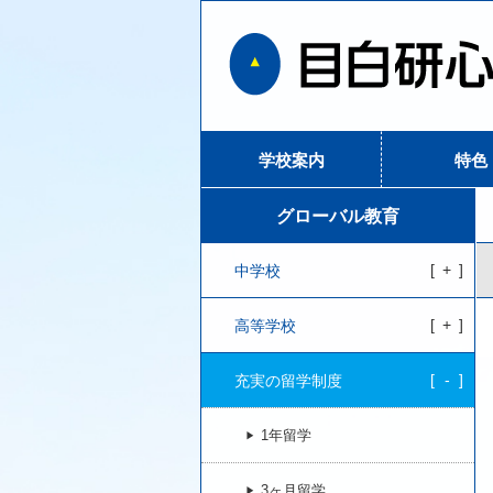
学校案内
特色
グローバル教育
中学校
高等学校
充実の留学制度
1年留学
3ヶ月留学