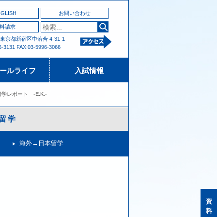
GLISH
お問い合わせ
料請求
2 東京都新宿区中落合 4-31-1
6-3131 FAX:03-5996-3066
ールライフ
入試情報
レポート　-E.K.-
外留学
海外→日本留学
資
料