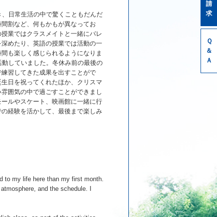
請
求
き、日常生活の中で驚くこともだんだ
時間割など、何もかもが異なってお
の授業ではクラスメイトと一緒にバレ
Ｑ
を深めたり、英語の授業では活動の一
＆
時間も楽しく感じられるようになりま
Ａ
活動していました。冬休み前の最後の
で練習してきた成果を出すことがで
誕生日を祝ってくれたほか、クリスマ
い雰囲気の中で過ごすことができまし
モールやスケート、映画館に一緒に行
での経験を活かして、最後まで楽しみ
 to my life here than my first month.
l atmosphere, and the schedule. I